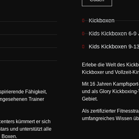
Kickboxen
Kids Kickboxen 6-9 
Kids Kickboxen 9-1
Erlebe die Welt des Kickb
Kickboxer und Vollzeit-Ki
Mit 16 Jahren Kampfsport-
und als Glory Kickboxing-
pirierende Fähigkeit,
Gebiet.
angesehenen Trainer
Als zertifizierter Fitnesstr
umfangreiches Wissen übe
enters kümmert er sich
ars und unterstützt alle
 Boxen.